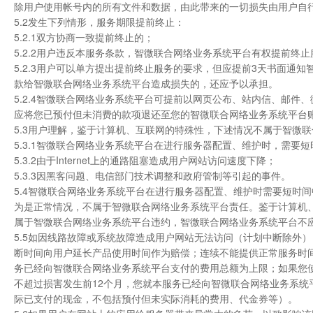
除用户使用帐号内的所有文件和数据，由此带来的一切损失由用户自
5.2发生下列情形，服务期限提前终止：
5.2.1双方协商一致提前终止的；
5.2.2用户违反本服务条款，智微联合网络业务系统平台有权提前终
5.2.3用户可以单方提出提前终止服务的要求，但应提前3天书面
款给智微联合网络业务系统平台造成损失的，还应予以承担。
5.2.4智微联合网络业务系统平台可提前以网页公布、站内信、邮
应将您已预付但未消费的款项退还至您的智微联合网络业务系统平台
5.3用户理解，鉴于计算机、互联网的特殊性，下述情况不属于智微
5.3.1智微联合网络业务系统平台在进行服务器配置、维护时，需要
5.3.2由于Internet上的通路阻塞造成用户网站访问速度下降；
5.3.3因黑客问题、电信部门技术调整和政府管制等引起的事件。
5.4智微联合网络业务系统平台在进行服务器配置、维护时需要短时间中
为是正常情况，不属于智微联合网络业务系统平台责任。鉴于计算机
属于智微联合网络业务系统平台违约，智微联合网络业务系统平台不
5.5如因线路故障或系统故障造成用户网站无法访问（计划中断除外
断时间向用户延长产品使用时间作为赔偿；连续不能提供正常服务时
务已经向智微联合网络业务系统平台支付的费用总额为上限；如果您
不超过损害发生前12个月，您就本服务已经向智微联合网络业务系统
际已支付的现金，不包括预付但未实际消耗的费用、代金券等）。