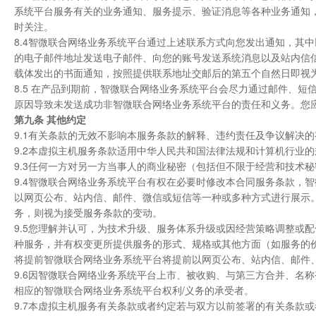
系统平台服务有关的业务通知、服务提示、验证消息等各种业务通知
时关注。
8.4智微联合网络业务系统平台通过上述联系方式向您发出通知，其
的电子邮件地址发送电子邮件、向您的账号发送系统消息以及站内信
载体发出的书面通知，按照提供联系地址交邮后的第五个自然日即视
8.5 在产品到期前，智微联合网络业务系统平台会尽力通过邮件、
原因导致未发送成功非智微联合网络业务系统平台的责任和义务。您
第九条 其他约定
9.1有关条款的无效不影响本服务条款的解释、违约责任及争议解决
9.2本虚拟主机服务条款适用中华人民共和国法律法规和计算机行业的
9.3任何一方对另一方当事人的商业秘密（包括但不限于经营和技术
9.4智微联合网络业务系统平台有权在必要时修改本合同服务条款，
以网页公布、站内信、邮件、微信或短信等一种或多种方式进行展示
务，则视为接受服务条款的变动。
9.5您理解并认可，为技术升级、服务体系升级或因经营策略调整或
种服务，并有权变更所提供服务的形式、规格或其他方面（如服务的
将提前智微联合网络业务系统平台将提前以网页公布、站内信、邮件
9.6因智微联合网络业务系统平台上市、被收购、与第三方合并、名
相应的智微联合网络业务系统平台权利/义务的承受者。
9.7本虚拟主机服务有关条款或者约定若与双方以前签署的有关条款