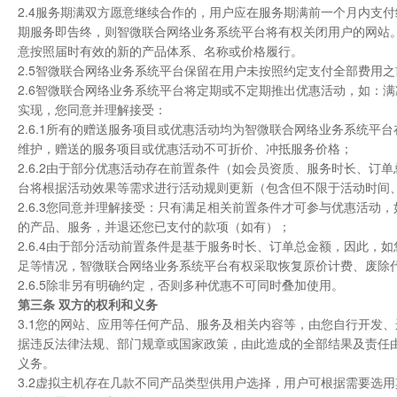
2.4服务期满双方愿意继续合作的，用户应在服务期满前一个月内支
期服务即告终，则智微联合网络业务系统平台将有权关闭用户的网站
意按照届时有效的新的产品体系、名称或价格履行。
2.5智微联合网络业务系统平台保留在用户未按照约定支付全部费用
2.6智微联合网络业务系统平台将定期或不定期推出优惠活动，如：
实现，您同意并理解接受：
2.6.1所有的赠送服务项目或优惠活动均为智微联合网络业务系统
维护，赠送的服务项目或优惠活动不可折价、冲抵服务价格；
2.6.2由于部分优惠活动存在前置条件（如会员资质、服务时长、
台将根据活动效果等需求进行活动规则更新（包含但不限于活动时间
2.6.3您同意并理解接受：只有满足相关前置条件才可参与优惠活
的产品、服务，并退还您已支付的款项（如有）；
2.6.4由于部分活动前置条件是基于服务时长、订单总金额，因此
足等情况，智微联合网络业务系统平台有权采取恢复原价计费、废除
2.6.5除非另有明确约定，否则多种优惠不可同时叠加使用。
第三条 双方的权利和义务
3.1您的网站、应用等任何产品、服务及相关内容等，由您自行开发
据违反法律法规、部门规章或国家政策，由此造成的全部结果及责任
义务。
3.2虚拟主机存在几款不同产品类型供用户选择，用户可根据需要选