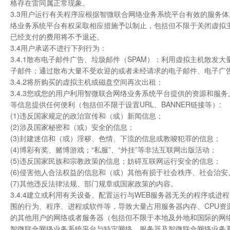
格存在雷同属正常现象。
3.3用户运行有关程序应根据智微联合网络业务系统平台有效的服务
络业务系统平台有权采取相应措施予以制止，包括但不限于关闭虚拟
已经支付的费用将不予退还。
3.4用户承诺不进行下列行为：
3.4.1散布电子邮件广告、垃圾邮件（SPAM）：利用虚拟主机散
子邮件；通过散布大量不受欢迎的或者未经请求的电子邮件、电子广
3.4.2将所购买的虚拟主机或磁盘空间再次出租；
3.4.3您或您的用户利用智微联合网络业务系统平台提供的资源和服务上
等信息提供任何便利（包括但不限于设置URL、BANNER链接等）:
(1)违反国家规定的政治宣传和（或）新闻信息；
(2)涉及国家秘密和（或）安全的信息；
(3)封建迷信和（或）淫秽、色情、下流的信息或教唆犯罪的信息；
(4)博彩有奖、赌博游戏；“私服”、“外挂”等非法互联网出版活动；
(5)违反国家民族和宗教政策的信息；妨碍互联网运行安全的信息；
(6)侵害他人合法权益的信息和（或）其他有损于社会秩序、社会治
(7)其他违反法律法规、部门规章或国家政策的内容。
3.4.4建立或利用有关设备、配置运行与WEB服务器无关的程序或
围的行为、程序、进程或软件等，导致大量占用服务器内存、CPU
的其他用户的网络或者服务器（包括但不限于本地及外地和国际的网
智微联合网络业务系统平台与特定网络、服务器及智微联合网络业务