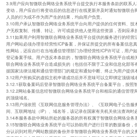
3.9用户应向智微联合网络业务系统平台提交执行本服务条款的联系
变动，用户应自行将变动后的信息进行在线更新并及时通知智微联合
人员的行为或不作为而产生的结果，均由用户负责。
3.10用户承认智微联合网络业务系统平台向用户提供的任何资料、
户无权复制、传播、转让、许可或提供他人使用这些资源，否则应承
3.11如果用户利用智微联合网络业务系统平台提供的服务进行的经
用户网站必须办理非经营性ICP备案，并保证所提交的所有备案信息
性网站，还应自行在当地通信管理部门办理经营性ICP许可证，用户
登记备案手续。用户违反本条款的，智微联合网络业务系统平台或相
联合网络业务系统平台造成损失的（包括但不限于工业和信息化部等
据国家法律法规和通信管理部门的规定和通知中断、终止为用户提供
3.12用户所购买的虚拟主机申请成功后并不意味可以立即绑定顶级
3.12.1获取备案码后登录智微联合网络业务系统平台备案平台，按
3.12.2网站备案信息经智微联合网络业务系统平台和相应的通信
的顶级域名。
3.13用户须依照《互联网信息服务管理办法》、《互联网电子公告
间、互联网地址（IP）、域名等，该记录在国家有关机关依法查询时
3.14本服务条款中网站所处的服务器的所有权属于智微联合网络业务
3.15智微联合网络业务系统平台可以协助用户进行日常的数据备份
分认识到对用户网站数据的备份并非智微联合网络业务系统平台的义