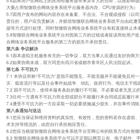
5.6如果用户在网站上的应用给服务器带来异常大的负荷，以致影响该
大量占用智微联合网络业务系统平台服务器内存、CPU资源的行为
5.7因用户发布的网站内容存在未备案、不合法、不合规或侵权（以
责任的，用户应负责解决，并赔偿智微联合网络业务系统平台由此遭
据等方式进行处理。同时智微联合网络业务系统平台有权直接终止本
5.8智微联合网络业务系统平台对因第三方的过错或者延误而给用户
合网络业务系统平台服务的第三方的损失不承担责任。
第六条 争议解决
6.1因本虚拟主机服务有关的一切争议，双方当事人应通过友好协商
6.2如果协商未成，双方同意向四川省成都市青羊区人民法院起诉。
第七条 不可抗力
7.1 本协议所称“不可抗力”是指不能预见、不能克服并不能避免且
灾、瘟疫流行等以及社会事件如战争、动乱、政府行为、电信主干线
7.2 因不可抗力，使得本服务条款的履行不可能、不必要或者无意
7.3任何一方遇有不可抗力而全部或部分不能履行本合同或迟延履行
7.4遭受不可抗力的一方应采取一切必要措施减少损失，并在事件消
第八条通知与送达
8.1您应当保证和维持资料的真实性、有效性，您的资料若存在虚假
术支持等情况的，由您自行承担相应责任。
8.2您应当根据智微联合网络业务系统平台官网公布的联系方式向智
8.3 智微联合网络业务系统平台可以不定期以网页公布、电子邮件