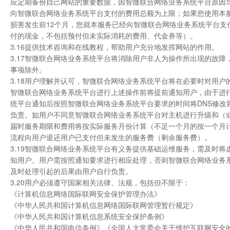
应定期备份自己网站的重要数据，因智微联合网络业务系统平台原因
向智微联合网络业务系统平台支付的费用总额为上限；如果您使用本
损害发生前12个月，您就本服务已经向智微联合网络业务系统平台支
付的现金，不包括预付但未实际消耗的费用、代金券等）。
3.16提供技术咨询和在线教程，帮助用户充分地发挥网站的作用。
3.17智微联合网络业务系统平台将消除用户非人为操作所出现的故
事项除外。
3.18用户理解并认可，智微联合网络业务系统平台将在必要时对用
智微联合网络业务系统平台进行上述操作前将提前通知用户，由于进
统平台通知后按照智微联合网络业务系统平台要求的时间将DNS修改
负责。如用户不同意智微联合网络业务系统平台对主机进行升级和（
届时服务期限和费用将按实际服务月份计算（不足一个月的按一个月
流程向用户退还用户已支付但未发生的服务费（剩余服务费）。
3.19智微联合网络业务系统平台有义务提供基础运维服务，需及时将
知用户。用户需按照通知要求进行相应处理，否则智微联合网络业务
及时处理引起的后果由用户自行负责。
3.20用户必须遵守国家相关法律、法规，包括但不限于：
《计算机信息网络国际联网安全保护管理办法》
《中华人民共和国计算机信息网络国际联网管理暂行规定》
《中华人民共和国计算机信息系统安全保护条例》
《中华人民共和国电信条例》《全国人大常委会关于维护互联网安全