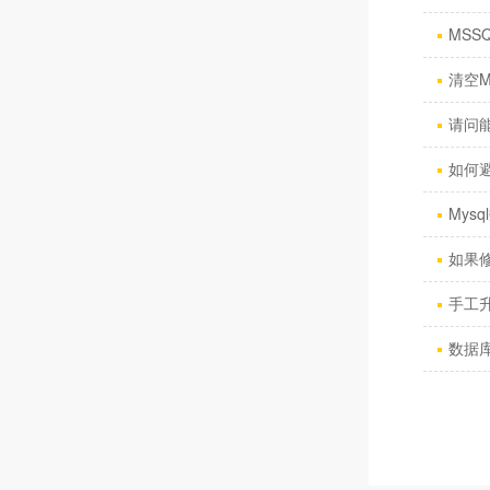
MSS
清空M
请问
如何
Mys
如果
手工升
数据