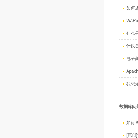
如何
WAP
什么是
计数
电子商
Apac
我想知
数据库问
如何备
[原创]