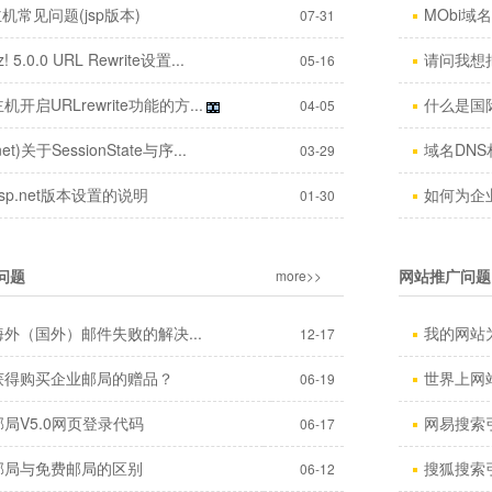
a主机常见问题(jsp版本)
MObi域
07-31
z! 5.0.0 URL Rewrite设置...
请问我想把
05-16
机开启URLrewrite功能的方...
什么是国际
04-05
net)关于SessionState与序...
域名DN
03-29
sp.net版本设置的说明
如何为企
01-30
问题
网站推广问题
more>>
外（国外）邮件失败的解决...
我的网站为
12-17
获得购买企业邮局的赠品？
世界上网站
06-19
局V5.0网页登录代码
网易搜索
06-17
邮局与免费邮局的区别
搜狐搜索
06-12