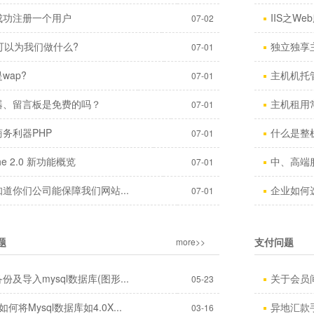
成功注册一个用户
IIS之We
07-02
可以为我们做什么?
独立独享主机
07-01
wap?
主机机托
07-01
器、留言板是免费的吗？
主机租用
07-01
务利器PHP
什么是整
07-01
he 2.0 新功能概览
中、高端服
07-01
道你们公司能保障我们网站...
企业如何
07-01
题
支付问题
more>>
份及导入mysql数据库(图形...
关于会员
05-23
如何将Mysql数据库如4.0X...
异地汇款
03-16