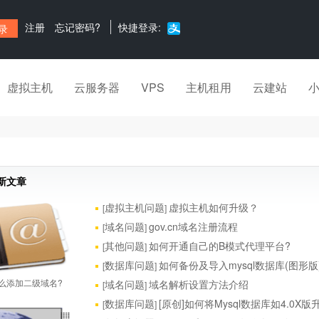
注册
忘记密码?
快捷登录:
虚拟主机
云服务器
VPS
主机租用
云建站
新文章
虚拟主机问题
虚拟主机如何升级？
[
]
域名问题
gov.cn域名注册流程
[
]
其他问题
如何开通自己的B模式代理平台?
[
]
数据库问题
如何备份及导入mysql数据库(图形版
[
]
么添加二级域名?
域名问题
域名解析设置方法介绍
[
]
数据库问题
[原创]如何将Mysql数据库如4.0X版升
[
]